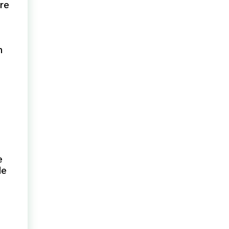
ère
n
e
de