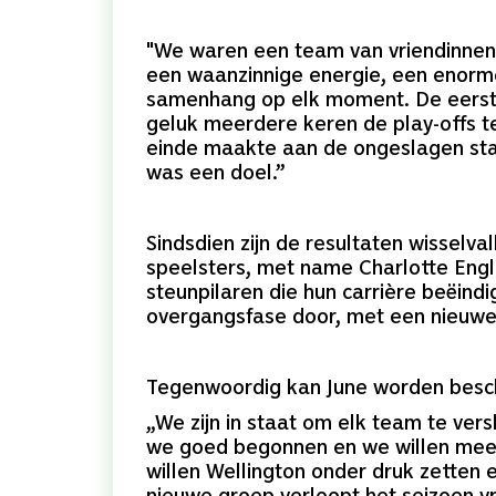
"We waren een team van vriendinnen
een waanzinnige energie, een enorme
samenhang op elk moment. De eerste
geluk meerdere keren de play-offs t
einde maakte aan de ongeslagen st
was een doel.”
Sindsdien zijn de resultaten wisselval
speelsters, met name Charlotte Engl
steunpilaren die hun carrière beëind
overgangsfase door, met een nieuw
Tegenwoordig kan June worden besch
„We zijn in staat om elk team te ver
we goed begonnen en we willen meed
willen Wellington onder druk zetten
nieuwe groep verloopt het seizoen vri