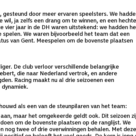
, gesteund door meer ervaren speelsters. We hadde
 wil, ja zelfs een drang om te winnen, en een hecht
 vier jaar in de DH waren uitstekend: we hadden he
e spelen. We waren bijvoorbeeld het team dat een
atus van Gent. Meespelen om de bovenste plaatsen
liger. De club verloor verschillende belangrijke
ebert, die naar Nederland vertrok, en andere
igden. Racing maakt nu al drie seizoenen een
e dynamiek.
ouwd als een van de steunpilaren van het team:
slaan, maar het omgekeerde geldt ook. Dit seizoen zi
oen om de bovenste plaatsen op de ranglijst. We
 en nog twee of drie overwinningen behalen. Met dez
j positief en belooft het veel goeds. De kern is jong