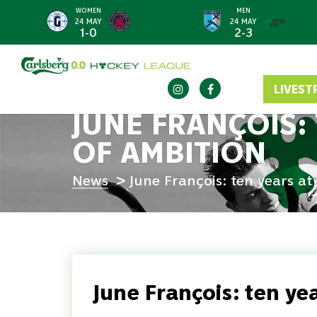
WOMEN
MEN
<
24 MAY
24 MAY
1-0
2-3
LIVEST
JUNE FRANÇOIS: 
OF AMBITION
News
June François: ten years at 
June François: ten yea