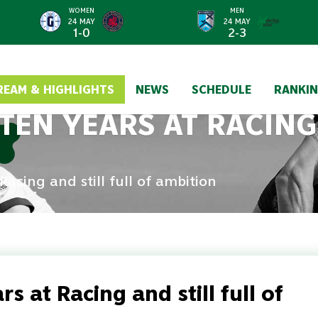
WOMEN
MEN
24 MAY
24 MAY
1-0
2-3
REAM & HIGHLIGHTS
NEWS
SCHEDULE
RANKI
TEN YEARS AT RACING
Racing and still full of ambition
rs at Racing and still full of