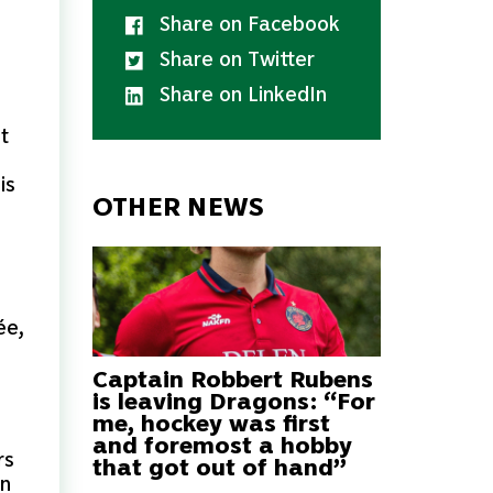
Share on Facebook
Share on Twitter
Share on LinkedIn
t
is
OTHER NEWS
ée,
Captain Robbert Rubens
is leaving Dragons: “For
me, hockey was first
and foremost a hobby
rs
that got out of hand”
on