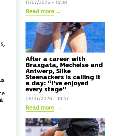
17/07/2026 – 15:38
Read more
→
s,
After a career with
Braxgata, Mechelse and
Antwerp, Silke
Steenackers is calling it
us
a day: “I’ve enjoyed
every stage”
ce
06/07/2026 – 10:07
 à
Read more
→