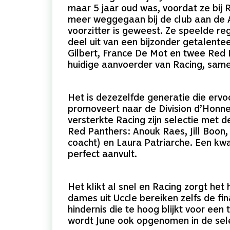
maar 5 jaar oud was, voordat ze bij 
meer weggegaan bij de club aan de 
voorzitter is geweest. Ze speelde re
deel uit van een bijzonder getalent
Gilbert, France De Mot en twee Red P
huidige aanvoerder van Racing, sam
Het is dezezelfde generatie die ervo
promoveert naar de Division d’Honn
versterkte Racing zijn selectie met 
Red Panthers: Anouk Raes, Jill Boon
coacht) en Laura Patriarche. Een kwa
perfect aanvult.
Het klikt al snel en Racing zorgt he
dames uit Uccle bereiken zelfs de f
hindernis die te hoog blijkt voor ee
wordt June ook opgenomen in de sele