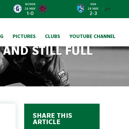
WOMEN
MEN
>
24 MAY
24 MAY
1-0
2-3
NG
PICTURES
CLUBS
YOUTUBE CHANNEL
 AND STILL FULL
SHARE THIS
ARTICLE