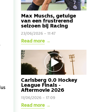
Max Muschs, getuige
van een frustrerend
seizoen bij Racing
23/06/2026 – 11:47
Read more
→
.
Carlsberg 0.0 Hockey
League Finals -
lus
Aftermovie 2026
11/06/2026 – 17:09
Read more
→