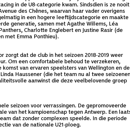
Racing in de U8-categorie kwam. Sindsdien is ze nooit
Avenue des Chênes, waarvan haar vader overigens
gelmatig in een hogere leeftijdscategorie en maakte
eerde generatie, samen met Agathe Willems, Léa
anthers, Charlotte Englebert en Justine Rasir (de
en met Emma Ponthieu).
or zorgt dat de club in het seizoen 2018-2019 weer
eur. Om een comfortabele behoud te verzekeren,
de komst van ervaren speelsters van Wellington en de
, Linda Haussener (die het team nu al twee seizoene
liteitsvolle aanwinst die deze veelbelovende groep
t hele seizoen voor verrassingen. De gepromoveerde
inale van het kampioenschap tegen Antwerp. Een laat
n team dat zonder complexen speelde. In die periode
ctie van de nationale U21-ploeg.