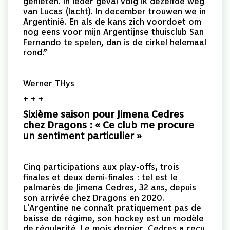
genieten. In ieder geval volg ik dezelfde weg
van Lucas (lacht). In december trouwen we in
Argentinië. En als de kans zich voordoet om
nog eens voor mijn Argentijnse thuisclub San
Fernando te spelen, dan is de cirkel helemaal
rond.”
Werner THys
+ + +
Sixième saison pour Jimena Cedres
chez Dragons : « Ce club me procure
un sentiment particulier »
Cinq participations aux play-offs, trois
finales et deux demi-finales : tel est le
palmarès de Jimena Cedres, 32 ans, depuis
son arrivée chez Dragons en 2020.
L'Argentine ne connaît pratiquement pas de
baisse de régime, son hockey est un modèle
de régularité. Le mois dernier, Cedres a reçu