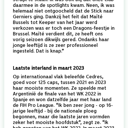
daarmee in de spotlights kwam. Neen, ik was
helemaal niet ontgoocheld dat de Stick naar
Gerniers ging. Dankzij het feit dat Maïté
Bussels tot Keeper van het Jaar werd
verkozen was er toch een Dragons-feestje in
Brussel. Maïté verdient dit, ze heeft ons
vorig seizoen dikwijls gered. Ondanks haar
jonge leeftijd is ze zeer professioneel
ingesteld. Dat is knap.”
Laatste interland in maart 2023
Op internationaal vlak beleefde Cedres,
goed voor 125 caps, tussen 2021 en 2023
haar mooiste momenten. Ze speelde met
Argentinië de finale van het WK 2022 in
Spanje en won datzelfde jaar met haar land
de FIH Pro League. “Ik ben zeer jong - op 16-
jarige leeftijd - bij de nationale ploeg
begonnen, maar die laatste jaren vormden
zeker het mooiste hoofdstuk”, zegt ze. “Ik
heb genoten van het WK 2022. In maart 2023