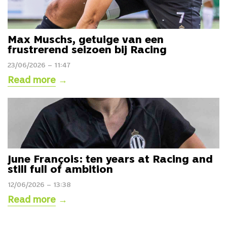
Max Muschs, getuige van een
frustrerend seizoen bij Racing
23/06/2026 – 11:47
Read more
→
June François: ten years at Racing and
still full of ambition
12/06/2026 – 13:38
Read more
→