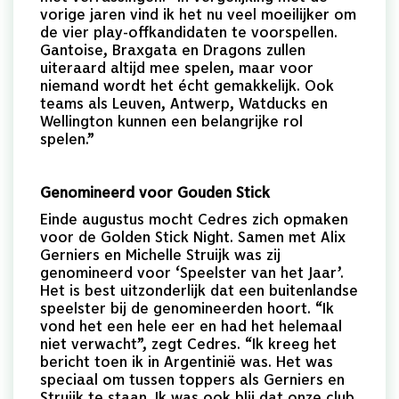
vorige jaren vind ik het nu veel moeilijker om
de vier play-offkandidaten te voorspellen.
Gantoise, Braxgata en Dragons zullen
uiteraard altijd mee spelen, maar voor
niemand wordt het écht gemakkelijk. Ook
teams als Leuven, Antwerp, Watducks en
Wellington kunnen een belangrijke rol
spelen.”
Genomineerd voor Gouden Stick
Einde augustus mocht Cedres zich opmaken
voor de Golden Stick Night. Samen met Alix
Gerniers en Michelle Struijk was zij
genomineerd voor ‘Speelster van het Jaar’.
Het is best uitzonderlijk dat een buitenlandse
speelster bij de genomineerden hoort. “Ik
vond het een hele eer en had het helemaal
niet verwacht”, zegt Cedres. “Ik kreeg het
bericht toen ik in Argentinië was. Het was
speciaal om tussen toppers als Gerniers en
Struijk te staan. Ik was ook blij dat onze club