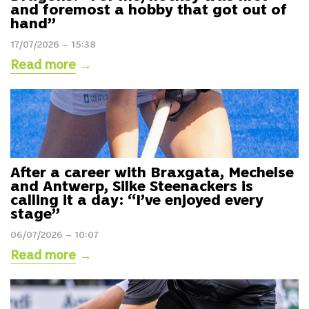
and foremost a hobby that got out of
hand”
17/07/2026 – 15:38
Read more
→
After a career with Braxgata, Mechelse
and Antwerp, Silke Steenackers is
calling it a day: “I’ve enjoyed every
stage”
06/07/2026 – 10:07
Read more
→