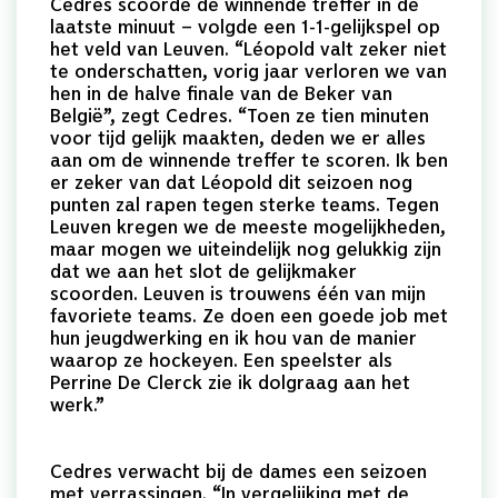
Cedres scoorde de winnende treffer in de
laatste minuut – volgde een 1-1-gelijkspel op
het veld van Leuven. “Léopold valt zeker niet
te onderschatten, vorig jaar verloren we van
hen in de halve finale van de Beker van
België”, zegt Cedres. “Toen ze tien minuten
voor tijd gelijk maakten, deden we er alles
aan om de winnende treffer te scoren. Ik ben
er zeker van dat Léopold dit seizoen nog
punten zal rapen tegen sterke teams. Tegen
Leuven kregen we de meeste mogelijkheden,
maar mogen we uiteindelijk nog gelukkig zijn
dat we aan het slot de gelijkmaker
scoorden. Leuven is trouwens één van mijn
favoriete teams. Ze doen een goede job met
hun jeugdwerking en ik hou van de manier
waarop ze hockeyen. Een speelster als
Perrine De Clerck zie ik dolgraag aan het
werk.”
Cedres verwacht bij de dames een seizoen
met verrassingen. “In vergelijking met de