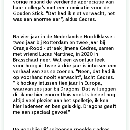
vorige maand de verdiende appreciatie van
haar collega’s met een nominatie voor de
Gouden Stick. “Dat had ik niet verwacht, het
was een enorme eer”, aldus Cedres.
Na vier jaar in de Nederlandse Hoofdklasse -
twee jaar bij Rotterdam en twee jaar bij
Oranje-Rood - streek Jimena Cedres, samen
met vriend Lucas Martinez, in 2020 in
Brasschaat neer. Wat een avontuur leek
voor hooguit twee à drie jaar is intussen een
verhaal van zes seizoenen. “Neen, dat had ik
op voorhand nooit verwacht”, lacht Cedres.
“Ik hockey intussen tien jaar in Europa,
waarvan zes jaar bij Dragons. Dat wil zeggen
dit ik me hier enorm thuis voel. Ik beleef nog
altijd veel plezier aan het spelletje, ik ken
hier iedereen en ben gelukkig. Dragons geeft
me een speciaal gevoel.”
De voorbije vijf seizoenen speelde Cedres