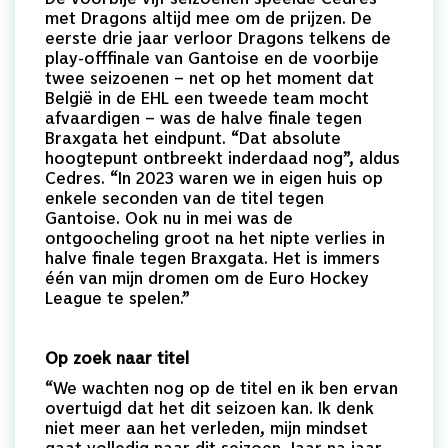
met Dragons altijd mee om de prijzen. De
eerste drie jaar verloor Dragons telkens de
play-offfinale van Gantoise en de voorbije
twee seizoenen – net op het moment dat
België in de EHL een tweede team mocht
afvaardigen – was de halve finale tegen
Braxgata het eindpunt. “Dat absolute
hoogtepunt ontbreekt inderdaad nog”, aldus
Cedres. “In 2023 waren we in eigen huis op
enkele seconden van de titel tegen
Gantoise. Ook nu in mei was de
ontgoocheling groot na het nipte verlies in
halve finale tegen Braxgata. Het is immers
één van mijn dromen om de Euro Hockey
League te spelen.”
Op zoek naar titel
“We wachten nog op de titel en ik ben ervan
overtuigd dat het dit seizoen kan. Ik denk
niet meer aan het verleden, mijn mindset
gaat volledig naar dit seizoen. Jaar na jaar